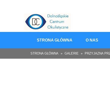
Skip
to
content
STRONA GŁÓWNA
O NAS
STRONA GŁÓWNA
»
GALERIE
»
PRZYJAZNA PR