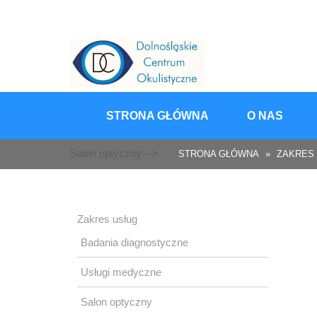
Skip
to
content
STRONA GŁÓWNA
O NAS
Salon optyczny -->
STRONA GŁÓWNA
»
ZAKRES
Zakres usług
Badania diagnostyczne
Usługi medyczne
Salon optyczny