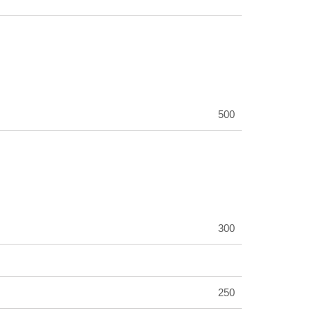
500
300
250