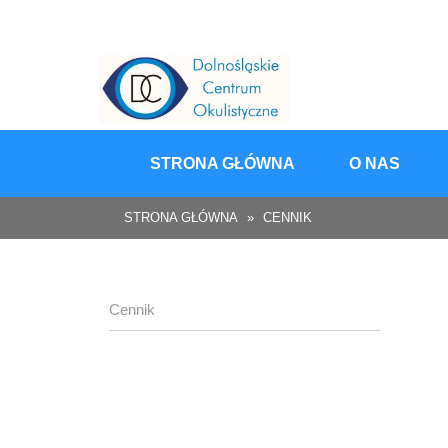
Skip
to
content
STRONA GŁÓWNA
O NAS
STRONA GŁÓWNA
»
CENNIK
Cennik