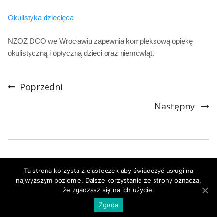
Okulistyczna
Okulistyka dziecięca
NZOZ DCO we Wrocławiu zapewnia kompleksową opiekę
okulistyczną i optyczną dzieci oraz niemowląt.
Poprzedni
Nawigacja
Następny
Ta strona korzysta z ciasteczek aby świadczyć usługi na
najwyższym poziomie. Dalsze korzystanie ze strony oznacza,
że zgadzasz się na ich użycie.
Zgoda
©2018 Dolnośląskie Centrum Okulistyczne